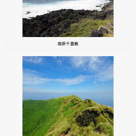
南原千畳敷