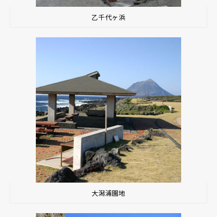
乙千代ヶ浜
大潟浦園地