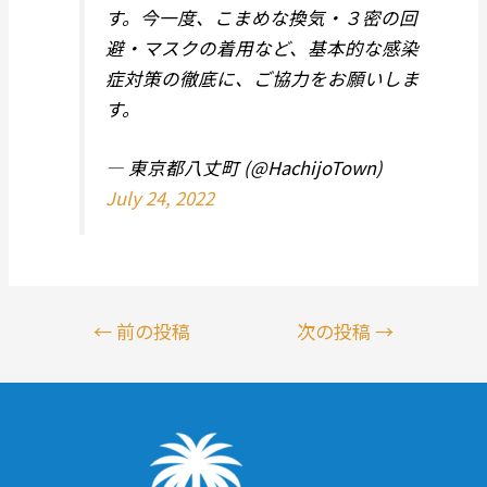
す。今一度、こまめな換気・３密の回
避・マスクの着用など、基本的な感染
症対策の徹底に、ご協力をお願いしま
す。
— 東京都八丈町 (@HachijoTown)
July 24, 2022
投
←
前の投稿
次の投稿
→
稿
ナ
ビ
ゲ